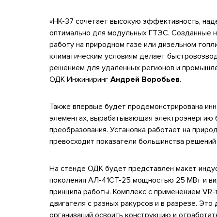
«НК-37 сочетает высокую эффективность, наде
оптимально для модульных ГТЭС. Созданные н
работу на природном газе или дизельном топл
климатическим условиям делает быстровозво
решением для удаленных регионов и промышл
ОДК Инжиниринг
Андрей Воробьев
.
Также впервые будет продемонстрирована инн
элементах, вырабатывающая электроэнергию б
преобразования. Установка работает на приро
превосходит показатели большинства решений 
На стенде ОДК будет представлен макет инду
поколения АЛ-41СТ-25 мощностью 25 МВт и вир
принципа работы. Комплекс с применением VR-
двигателя с разных ракурсов и в разрезе. Эт
организаций освоить конструкцию и отработат