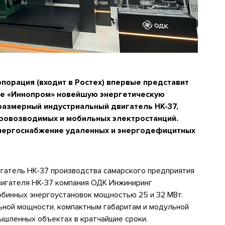
орация (входит в Ростех) впервые представит
е «Иннопром» новейшую энергетическую
оразмерный индустриальный двигатель НК-37,
ровозводимых и мобильных электростанций.
нергоснабжение удаленных и энергодефицитных
игатель НК-37 производства самарского предприятия
вигателя НК-37 компания ОДК Инжиниринг
рбинных энергоустановок мощностью 25 и 32 МВт.
ьной мощности, компактным габаритам и модульной
ышленных объектах в кратчайшие сроки.