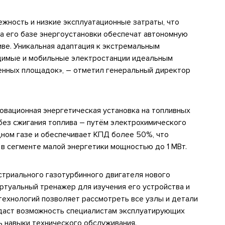
жность и низкие эксплуатационные затраты, что
а его базе энергоустановки обеспечат автономную
иве. Уникальная адаптация к экстремальным
димые и мобильные электростанции идеальным
енных площадок», – отметил генеральный директор
овационная энергетическая установка на топливных
ез сжигания топлива – путём электрохимического
дном газе и обеспечивает КПД более 50%, что
в сегменте малой энергетики мощностью до 1 МВт.
стриального газотурбинного двигателя нового
туальный тренажер для изучения его устройства и
технологий позволяет рассмотреть все узлы и детали
о даст возможность специалистам эксплуатирующих
ь навыки технического обслуживания.