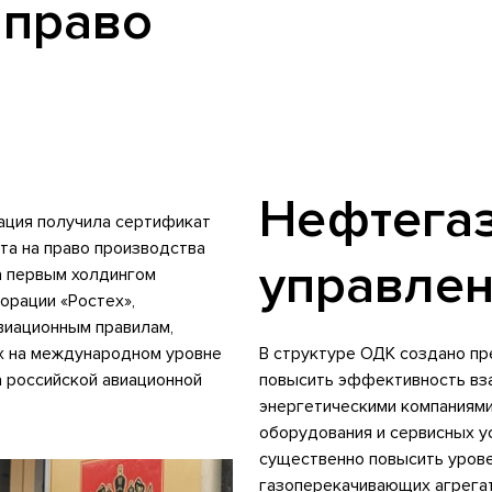
 право
Нефтегаз
ация получила сертификат
та на право производства
управле
а первым холдингом
орации «Ростех»,
иационным правилам,
х на международном уровне
В структуре ОДК создано пр
 российской авиационной
повысить эффективность вза
энергетическими компаниями
оборудования и сервисных у
существенно повысить уров
газоперекачивающих агрега