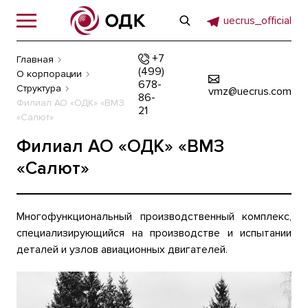
uecrus_official
+7
Главная
(499)
О корпорации
678-
Структура
vmz@uecrus.com
86-
Филиал АО «ОДК» «ВМЗ
21
«Салют»
Филиал АО «ОДК» «ВМЗ
«Салют»
Многофункциональный производственный комплекс,
специализирующийся на производстве и испытании
деталей и узлов авиационных двигателей.