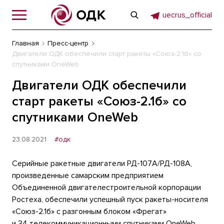
uecrus_official
Главная
Пресс-центр
Двигатели ОДК обеспечили старт ракеты «Союз-2.1б» со
спутниками OneWeb
Двигатели ОДК обеспечили
старт ракеты «Союз-2.1б» со
спутниками OneWeb
23.08.2021
#одк
Серийные ракетные двигатели РД-107А/РД-108А,
произведенные самарским предприятием
Объединенной двигателестроительной корпорации
Ростеха, обеспечили успешный пуск ракеты-носителя
«Союз-2.1б» с разгонным блоком «Фрегат»
и 34 телекоммуникационными спутниками OneWeb.