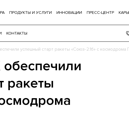
РА
ПРОДУКТЫ И УСЛУГИ
ИННОВАЦИИ
ПРЕСС-ЦЕНТР
КАРЬ
И
КОНТАКТЫ
еспечили успешный старт ракеты «Союз-2.1б» с космодрома
 обеспечили
т ракеты
космодрома