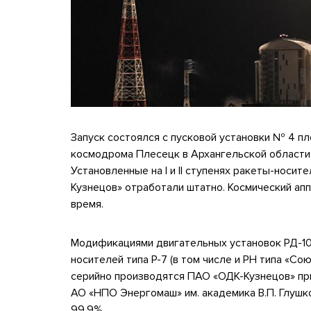
Запуск состоялся с пусковой установки № 4 
космодрома Плесецк в Архангельской области 
Установленные на I и II ступенях ракеты-носит
Кузнецов» отработали штатно. Космический ап
время.
Модификациями двигательных установок РД-107А
носителей типа Р-7 (в том числе и РН типа «Со
серийно производятся ПАО «ОДК-Кузнецов» пр
АО «НПО Энергомаш» им. академика В.П. Глушк
99,9%.