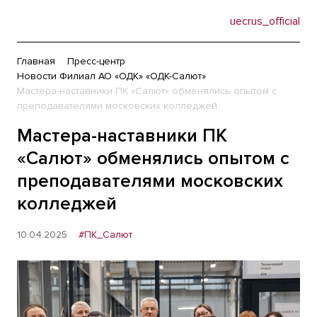
uecrus_official
Главная
Пресс-центр
Новости Филиал АО «ОДК» «ОДК-Салют»
Мастера-наставники ПК «Салют» обменялись опытом с
преподавателями московских колледжей
Мастера-наставники ПК
«Салют» обменялись опытом с
преподавателями московских
колледжей
10.04.2025
#ПК_Салют