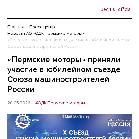
uecrus_official
Главная
Пресс-центр
Новости АО «ОДК-Пермские моторы»
«Пермские моторы» приняли участие в юбилейном съезде
Союза машиностроителей России
«Пермские моторы» приняли
участие в юбилейном съезде
Союза машиностроителей
России
20.05.2026
#ОДК-Пермские моторы