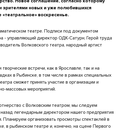
ство. Новое соглашение, согласно которому
и зрителями новых и уже полюбившихся
е «театральное» воскресенье.
аматическом театре. Подписи под документом
а - управляющий директор ОДК-Сатурн, Герой труда
водитель Волковского театра, народный артист
творческие встречи, как в Ярославле, так и на
ках в Рыбинске, в том числе в рамках специальных
еатра сможет принять участие в организации и
но-массовых мероприятий.
ртнерство с Волковским театром, мы следуем
я назад легендарным директором нашего предприятия
я. Планируем организовать просмотры спектаклей в
е, в рыбинском театре и, конечно, на сцене Первого