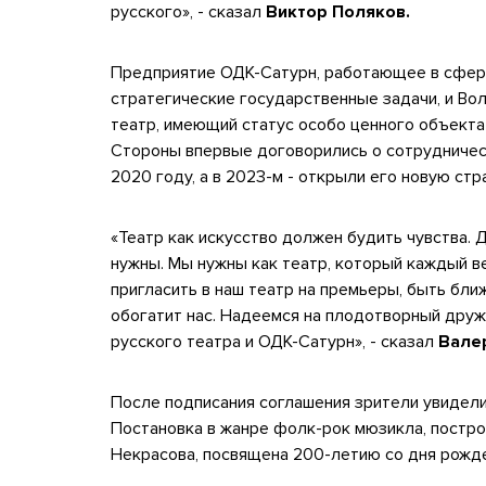
русского», - сказал
Виктор Поляков.
Предприятие ОДК-Сатурн, работающее в сфер
стратегические государственные задачи, и Во
театр, имеющий статус особо ценного объект
Стороны впервые договорились о сотрудничест
2020 году, а в 2023-м - открыли его новую стр
«Театр как искусство должен будить чувства. 
нужны. Мы нужны как театр, который каждый ве
пригласить в наш театр на премьеры, быть ближ
обогатит нас. Надеемся на плодотворный дру
русского театра и ОДК-Сатурн», - сказал
Вале
После подписания соглашения зрители увидели
Постановка в жанре фолк-рок мюзикла, постр
Некрасова, посвящена 200-летию со дня рожде