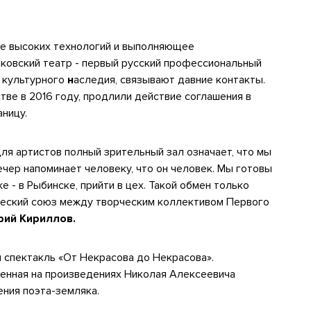
е высоких технологий и выполняющее
лковский театр - первый русский профессиональный
а культурного
н
аследия, связывают давние контакты.
ве в 2016 году, продлили действие соглашения в
аницу.
Для артистов полный зрительный зал означает, что мы
чер напоминает человеку, что он человек. Мы готовы
е - в Рыбинске, прийти в цех. Такой обмен только
жеский союз между творческим коллективом Первого
рий Кириллов.
 спектакль «От Некрасова до Некрасова».
оенная на произведениях Николая Алексеевича
ния поэта-земляка.