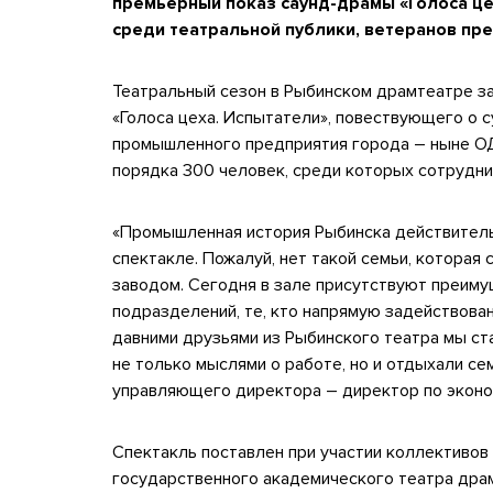
премьерный показ саунд-драмы «Голоса це
среди театральной публики, ветеранов пре
Театральный сезон в Рыбинском драмтеатре з
«Голоса цеха. Испытатели», повествующего о 
промышленного предприятия города – ныне ОД
порядка 300 человек, среди которых сотрудни
«Промышленная история Рыбинска действитель
спектакле. Пожалуй, нет такой семьи, которая 
заводом. Сегодня в зале присутствуют преим
подразделений, те, кто напрямую задействован
давними друзьями из Рыбинского театра мы ст
не только мыслями о работе, но и отдыхали се
управляющего директора – директор по экон
Спектакль поставлен при участии коллективов
государственного академического театра драм