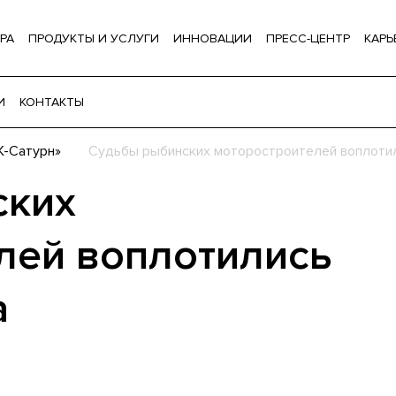
РА
ПРОДУКТЫ И УСЛУГИ
ИННОВАЦИИ
ПРЕСС-ЦЕНТР
КАРЬ
И
КОНТАКТЫ
К-Сатурн»
Судьбы рыбинских моторостроителей воплотил
ских
лей воплотились
а