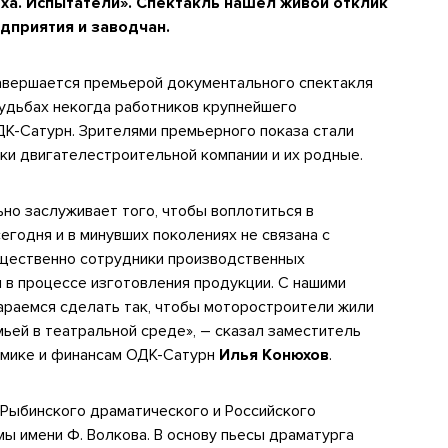
ха. Испытатели». Спектакль нашел живой отклик
дприятия и заводчан.
авершается премьерой документального спектакля
судьбах некогда работников крупнейшего
К-Сатурн. Зрителями премьерного показа стали
ки двигателестроительной компании и их родные.
но заслуживает того, чтобы воплотиться в
сегодня и в минувших поколениях не связана с
ущественно сотрудники производственных
 в процессе изготовления продукции. С нашими
араемся сделать так, чтобы моторостроители жили
мьей в театральной среде», –
сказал заместитель
омике и финансам ОДК-Сатурн
Илья Конюхов
.
 Рыбинского драматического и Российского
ы имени Ф. Волкова. В основу пьесы драматурга