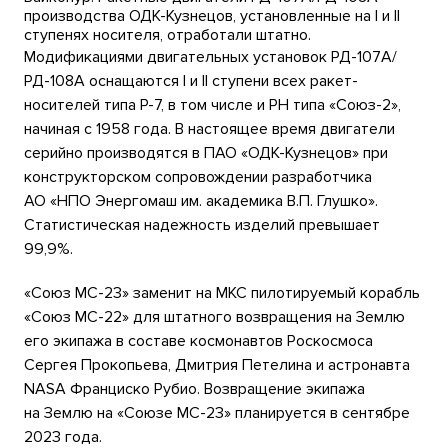
производства ОДК-Кузнецов, установленные на I и II
ступенях носителя, отработали штатно.
Модификациями двигательных установок РД-107А/
РД-108А оснащаются I и II ступени всех ракет-
носителей типа Р-7, в том числе и РН типа «Союз-2»,
начиная с 1958 года. В настоящее время двигатели
серийно производятся в ПАО «ОДК-Кузнецов» при
конструкторском сопровождении разработчика
АО «НПО Энергомаш им. академика В.П. Глушко».
Статистическая надежность изделий превышает
99,9%.
«Союз МС-23» заменит на МКС пилотируемый корабль
«Союз МС-22» для штатного возвращения на Землю
его экипажа в составе космонавтов Роскосмоса
Сергея Прокопьева, Дмитрия Петелина и астронавта
NASA Франциско Рубио. Возвращение экипажа
на Землю на «Союзе МС-23» планируется в сентябре
2023 года.