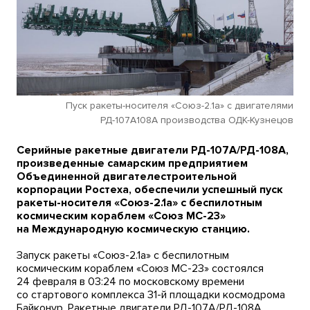
Пуск ракеты-носителя «Союз-2.1а» с двигателями
РД-107А108А производства ОДК-Кузнецов
Серийные ракетные двигатели РД-107А/РД-108А,
произведенные самарским предприятием
Объединенной двигателестроительной
корпорации Ростеха, обеспечили успешный пуск
ракеты-носителя «Союз-2.1а» с беспилотным
космическим кораблем «Союз МС-23»
на Международную космическую станцию.
Запуск ракеты «Союз-2.1а» с беспилотным
космическим кораблем «Союз МС-23» состоялся
24 февраля в 03:24 по московскому времени
со стартового комплекса
31-й
площадки космодрома
Байконур. Ракетные двигатели РД-107А/РД-108А