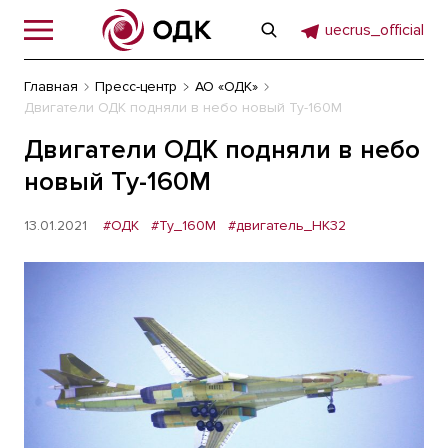
uecrus_official
Главная
Пресс-центр
АО «ОДК»
Двигатели ОДК подняли в небо новый Ту-160М
Двигатели ОДК подняли в небо
новый Ту-160М
13.01.2021
#ОДК
#Ту_160М
#двигатель_НК32