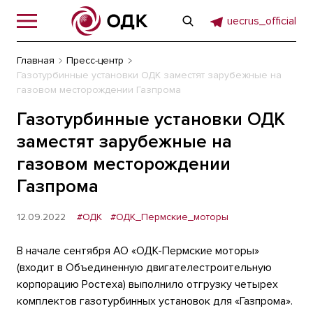
uecrus_official
Главная
Пресс-центр
Газотурбинные установки ОДК заместят зарубежные на
газовом месторождении Газпрома
Газотурбинные установки ОДК
заместят зарубежные на
газовом месторождении
Газпрома
12.09.2022
#ОДК
#ОДК_Пермские_моторы
В начале сентября АО «ОДК-Пермские моторы»
(входит в Объединенную двигателестроительную
корпорацию Ростеха) выполнило отгрузку четырех
комплектов газотурбинных установок для «Газпрома».