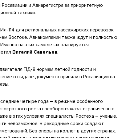
ы Росавиации и Авиарегистра за приоритетную
ионной техники.
 Ил-114 для региональных пассажирских перевозок.
нем Востоке. Авиакомпании также ждут и полностью
Именно на этих самолетах планируется
метил
Виталий Савельев
.
двигателя ПД-8 нормам летной годности и
ение о выдаче документа приняли в Росавиации на
базы.
оследние четыре года – в режиме особенного
огократного роста гособоронзаказа, ограниченных
аже в этих условиях специалисты Ростеха – ученые,
чти невозможное. В рекордные сроки создают
мствований. Без опоры на коллег в других странах.