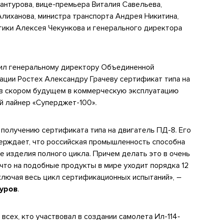
антурова, вице-премьера Виталия Савельева,
лиханова, министра транспорта Андрея Никитина,
тики Алексея Чекункова и генерального директора
чил генеральному директору Объединенной
ации Ростех Александру Грачеву сертификат типа на
о в скором будущем в коммерческую эксплуатацию
й лайнер «Суперджет-100».
получению сертификата типа на двигатель ПД-8. Его
ерждает, что российская промышленность способна
 изделия полного цикла. Причем делать это в очень
что на подобные продукты в мире уходит порядка 12
включая весь цикл сертификационных испытаний», –
уров
.
сех, кто участвовал в создании самолета Ил-114-