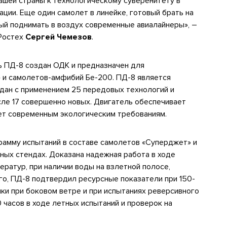
ашей страны к технологическому суверенитету в
ации. Еще один самолет в линейке, готовый брать на
вый поднимать в воздух современные авиалайнеры», –
 Ростех
Сергей Чемезов
.
 ПД-8 создан ОДК и предназначен для
и самолетов-амфибий Бе-200. ПД-8 является
дан с применением 25 передовых технологий и
сле 17 совершенно новых. Двигатель обеспечивает
ует современным экологическим требованиям.
амму испытаний в составе самолетов «Суперджет» и
ных стендах. Доказана надежная работа в ходе
ератур, при наличии воды на взлетной полосе,
го, ПД-8 подтвердил ресурсные показатели при 150-
ки при боковом ветре и при испытаниях реверсивного
 часов в ходе летных испытаний и проверок на