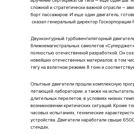
Вручение сертификатов типа – еще один шаг н
сложной и стратегически важной отрасли – ави
борт пассажиров. И еще один двигатель, гото
сказал генеральный директор Госкорпорации
Двухконтурный турбовентиляторный двигатель
ближнемагистральных самолетов «Суперджет» 
полностью отечественной разработкой. Он соз
новейших отечественных материалов, в том чи
тягу на взлетном режиме 8 тонн и соответств
Опытные двигатели прошли комплексную прогр
летающей лаборатории, а также на испытатель
длительных перелетов, в условиях низких темп
возникновении критических ситуаций. Кроме то
часовых испытаниях, технические характеристи
устройства. Двигатели наработали свыше 6500
стендах.