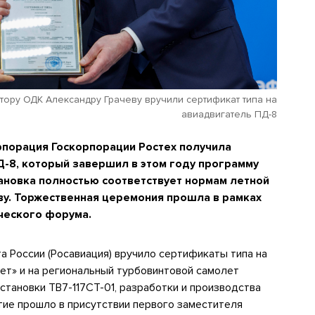
тору ОДК Александру Грачеву вручили сертификат типа на
авиадвигатель ПД-8
порация Госкорпорации Ростех получила
Д-8, который завершил в этом году программу
ановка полностью соответствует нормам летной
тву. Торжественная церемония прошла в рамках
ческого форума.
 России (Росавиация) вручило сертификаты типа на
ет» и на региональный турбовинтовой самолет
становки ТВ7-117СТ-01, разработки и производства
тие прошло в присутствии первого заместителя