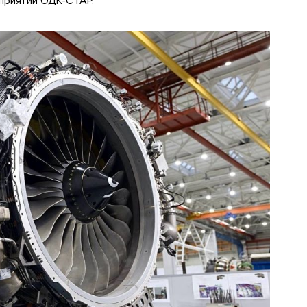
дприятии ОДК-СТАР.