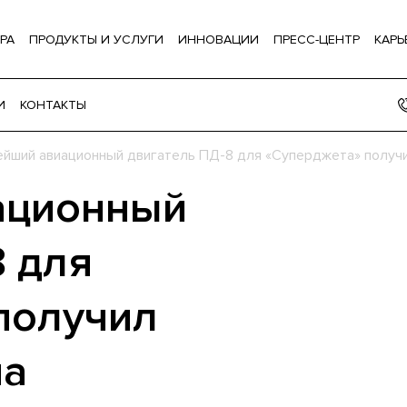
РА
ПРОДУКТЫ И УСЛУГИ
ИННОВАЦИИ
ПРЕСС-ЦЕНТР
КАРЬ
И
КОНТАКТЫ
йший авиационный двигатель ПД-8 для «Суперджета» получ
ационный
8 для
получил
па