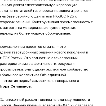
иненную двигателестроительную корпорацию
ивода нагнетателей газоперекачивающих агрегатов
н на базе серийного двигателя НК-36СТ-25 с
торских решений. Конструктивная преемственность с
ть затраты на модернизацию существующих
 переход на более мощное оборудование.
 промышленных проектов страны – это
дании газотурбинных решений нового поколения и
т ТЭК России. Это полностью отечественный
рактеристиками эффективности, ресурса и
апросам рынка. Благодарим экспертное сообщество
ы большого коллектива Объединенной
 — отметил первый заместитель генерального
Игорь Селиванов.
%, сниженный расход топлива на единицу мощности,
0 часов. Важным преимуществом НК-36СТ-32 является