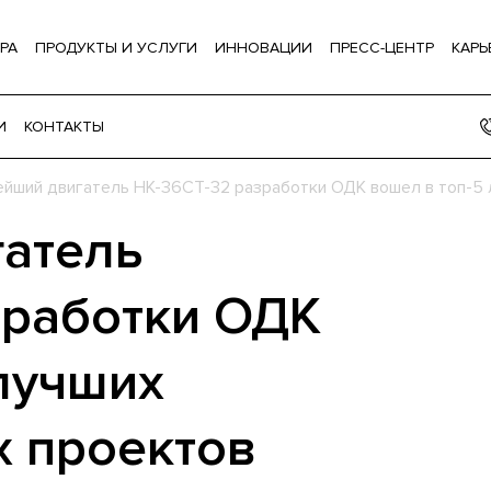
РА
ПРОДУКТЫ И УСЛУГИ
ИННОВАЦИИ
ПРЕСС-ЦЕНТР
КАРЬ
И
КОНТАКТЫ
йший двигатель НК-36СТ-32 разработки ОДК вошел в топ-5
атель
зработки ОДК
 лучших
 проектов