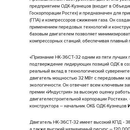
предприятием ОДК-Кузнецов (входит в Объед
Госкорпорации Ростех) и предназначен для пр
(ГПА) и компрессоров сжижения газа. Он созда
применением передовых технологий и конструк
базовым двигателем позволяет минимизирова
компрессорных станций, обеспечивая плавный
«Признание НК-36СТ-32 одним из пяти лучших
подтверждение лидирующих позиций ОДК в соз
реальный вклад в технологический суверените
двигатель мощностью 32 МВт с передовыми ха
экологичности. Он отвечает всем ключевым з
премии «Индустрия» за высокую оценку работ
двигателестроительной корпорации Ростеха»,
конструктора – начальник ОКБ ОДК-Кузнецов
Двигатель НК-36СТ-32 имеет высокий КПД - 38
а также высокий назначенный ресурс – 120 00