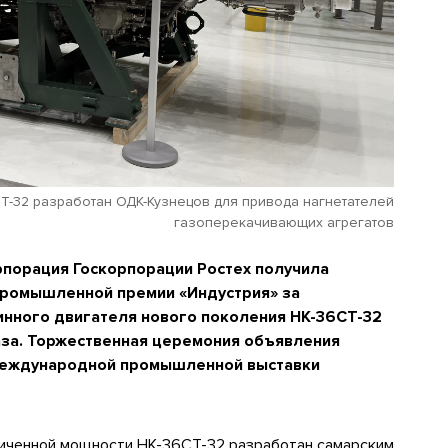
Т-32 разработан ОДК-Кузнецов для привода нагнетателей
газоперекачивающих агрегатов
порация Госкорпорации Ростех получила
промышленной премии «Индустрия» за
инного двигателя нового поколения НК-36СТ-32
аза. Торжественная церемония объявления
 Международной промышленной выставки
иченной мощности НК-36СТ-32 разработан самарским