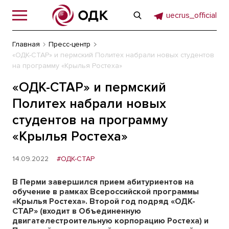
uecrus_official
Главная
Пресс-центр
«ОДК-СТАР» и пермский Политех набрали новых студентов
на программу «Крылья Ростеха»
«ОДК-СТАР» и пермский
Политех набрали новых
студентов на программу
«Крылья Ростеха»
14.09.2022
#ОДК-СТАР
В Перми завершился прием абитуриентов на
обучение в рамках Всероссийской программы
«Крылья Ростеха». Второй год подряд «ОДК-
СТАР» (входит в Объединенную
двигателестроительную корпорацию Ростеха) и