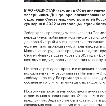
В АО «ОДК-СТАР» (входит в Объединенную
завершились Дни донора,
организованные
отделения Союза машиностроителей России
суммарно в 2022-м «старовцы» сдали боле
Забор крови производили специалисты Пермско
передвижном мобильном комплексе, расположе
доноров быстрый и очень простой – заполняешь
если нет противопоказаний, отправляешься в 
Многие из сотрудников предприятия сдают кр
Сергей Ямшанов сдает кровь с 2015 года. «До
поэтому я веду здоровый образ жизни, слежу з
Не первый раз сдает кровь и специалист сборо
положительная, – рассказывает Наталья. – Это
любому человеку. Во время сдачи крови не дум
осознание того, что ты можешь спасти другого
Постоянный посетитель мобильного пункта по 
строительного производства. «Хорошо, что ест
предприятии. Ведь многие бы и хотели стать до
специально ехать в краевую станцию переливан