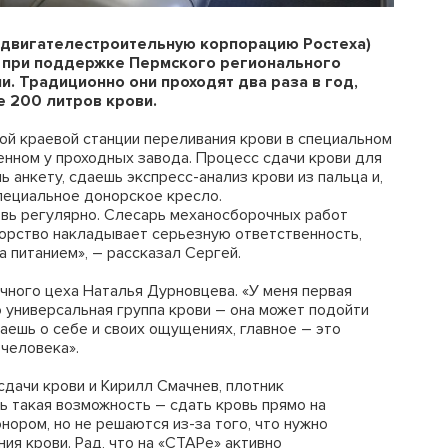
 двигателестроительную корпорацию Ростеха)
 при поддержке Пермского регионального
. Традиционно они проходят два раза в год,
е 200 литров крови.
й краевой станции переливания крови в специальном
нном у проходных завода. Процесс сдачи крови для
 анкету, сдаешь экспресс-анализ крови из пальца и,
специальное донорское кресло.
овь регулярно. Слесарь механосборочных работ
норство накладывает серьезную ответственность,
а питанием», – рассказал Сергей.
чного цеха Наталья Дурновцева. «У меня первая
 универсальная группа крови – она может подойти
аешь о себе и своих ощущениях, главное – это
 человека».
сдачи крови и Кирилл Смачнев, плотник
ь такая возможность – сдать кровь прямо на
нором, но не решаются из-за того, что нужно
ия крови. Рад, что на «СТАРе» активно