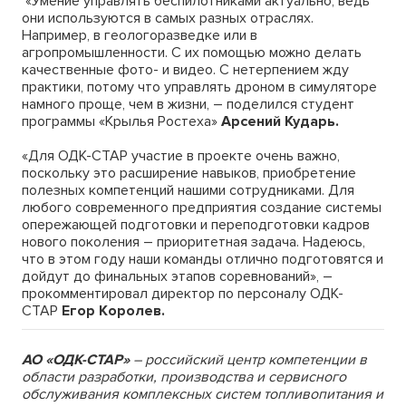
«Умение управлять беспилотниками актуально, ведь
они используются в самых разных отраслях.
Например, в геологоразведке или в
агропромышленности. С их помощью можно делать
качественные фото- и видео. С нетерпением жду
практики, потому что управлять дроном в симуляторе
намного проще, чем в жизни, – поделился студент
программы «Крылья Ростеха»
Арсений Кударь.
«Для ОДК-СТАР участие в проекте очень важно,
поскольку это расширение навыков, приобретение
полезных компетенций нашими сотрудниками. Для
любого современного предприятия создание системы
опережающей подготовки и переподготовки кадров
нового поколения – приоритетная задача. Надеюсь,
что в этом году наши команды отлично подготовятся и
дойдут до финальных этапов соревнований», –
прокомментировал директор по персоналу ОДК-
СТАР
Егор Королев.
АО «ОДК-СТАР»
– российский центр компетенции в
области разработки, производства и сервисного
обслуживания комплексных систем топливопитания и