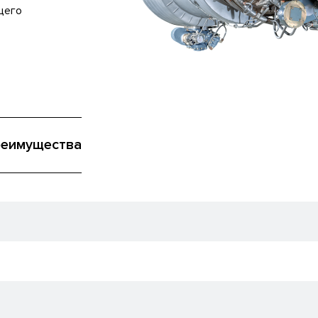
щего
еимущества