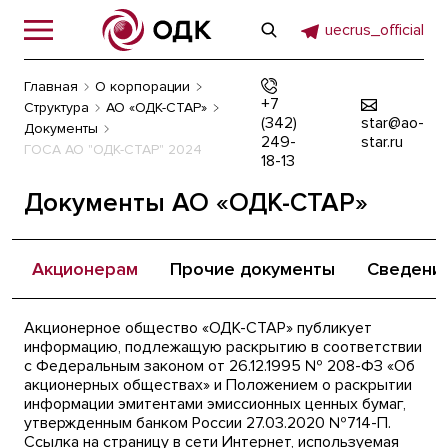
uecrus_official
Главная
О корпорации
+7
Структура
АО «ОДК-СТАР»
(342)
star@ao-
Документы
249-
star.ru
ГОСА АО "ОДК-СТАР" 2024
18-13
Документы АО «ОДК-СТАР»
Акционерам
Прочие документы
Сведения
Акционерное общество «ОДК-СТАР» публикует
информацию, подлежащую раскрытию в соответствии
с Федеральным законом от 26.12.1995 № 208-ФЗ «Об
акционерных обществах» и Положением о раскрытии
информации эмитентами эмиссионных ценных бумаг,
утвержденным банком России 27.03.2020 №714-П.
Ссылка на страницу в сети Интернет, используемая