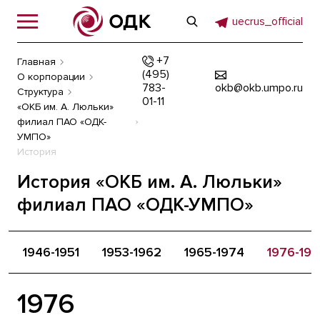
uecrus_official
+7
Главная
(495)
О корпорации
783-
okb@okb.umpo.ru
Структура
01-11
«ОКБ им. А. Люльки»
филиал ПАО «ОДК-
УМПО»
История
История «ОКБ им. А. Люльки»
филиал ПАО «ОДК-УМПО»
1946-1951
1953-1962
1965-1974
1976-19
1976