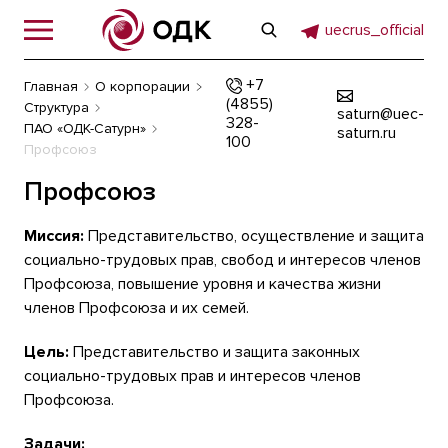
uecrus_official
+7
Главная
О корпорации
(4855)
Структура
saturn@uec-
328-
ПАО «ОДК-Сатурн»
saturn.ru
100
Профсоюз
Профсоюз
Миссия:
Представительство, осуществление и защита
социально-трудовых прав, свобод и интересов членов
Профсоюза, повышение уровня и качества жизни
членов Профсоюза и их семей.
Цель:
Представительство и защита законных
социально-трудовых прав и интересов членов
Профсоюза.
Задачи: