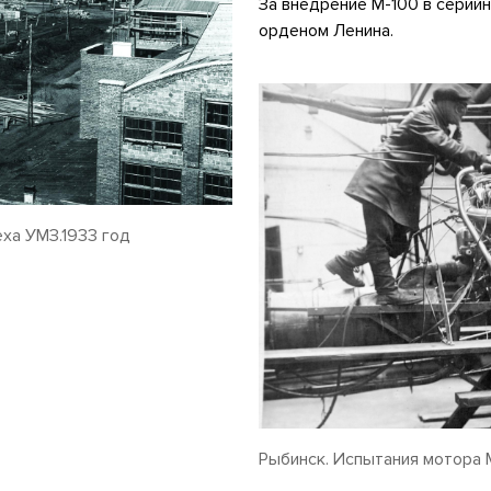
За внедрение М-100 в серий
орденом Ленина.
ха УМЗ.1933 год
Рыбинск. Испытания мотора 