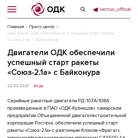
uecrus_official
Главная
Пресс-центр
Двигатели ОДК обеспечили успешный старт ракеты
«Союз-2.1а» с Байконура
Двигатели ОДК обеспечили
успешный старт ракеты
«Союз-2.1а» с Байконура
22.03.2021
#одк
Серийные ракетные двигатели РД-107А/108А,
произведенные в ПАО «ОДК-Кузнецов», самарском
предприятии Объединенной двигателестроительной
корпорации Ростеха, обеспечили успешный старт
ракеты «Союз-2.1а» с разгонным блоком «Фрегат»,
южнокорейским космическим аппаратом CAS500-1 в