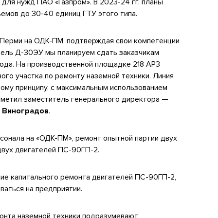
 для нужд ПАО «Газпром». В
2023-24 гг.
планы
ъемов до
30-40
единиц ГТУ этого типа.
 Перми на ОДК-ПМ, подтверждая свои компетенции
тель Д-30ЭУ мы планируем сдать заказчикам
года. На производственной площадке 218 АРЗ
ого участка по ремонту наземной техники. Линия
ному принципу, с максимальным использованием
метил заместитель генерального директора —
 Виноградов
.
рсонала на «ОДК-ПМ», ремонт опытной партии двух
двух двигателей ПС-90ГП-2.
ие капитального ремонта двигателей ПС-90ГП-2,
ваться на предприятии.
онта наземной техники подразумевают