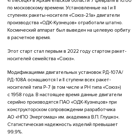
«Плесецк» в Архангельской области 7 февраля в 10:00
по московскому времени. Установленные на I и II
ступенях ракеты-носителя «Союз-2.1а» двигатели
производства «ОДК-Кузнецов» отработали штатно.
Космический аппарат был выведен на целевую орбиту
в расчетное время.
Этот старт стал первым в 2022 году стартом ракет-
носителей семейства «Союз».
Модификациями двигательных установок РД-107А/
РД-108А оснащаются I и II ступени всех ракет-
носителей типа Р-7 (в том числе и РН типа «Союз»)
с 1958 года. В настоящее время данные двигатели
серийно производятся ПАО «ОДК-Кузнецов» при
конструкторском сопровождении разработчика
АО «НПО Энергомаш» им. академика В.П. Глушко«.
Статистическая надежность изделий превышает
99,9%.