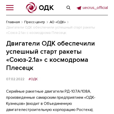
uecrus_official
Главная
Пресс-центр
АО «ОДК»
Двигатели ОДК обеспечили успешный старт ракеты
«Союз-2.1а» с космодрома Плесецк
Двигатели ОДК обеспечили
успешный старт ракеты
«Союз-2.1а» с космодрома
Плесецк
07.02.2022
#ОДК
Серийные ракетные двигатели РД-107А/108А,
произведенные самарским предприятием «ОДК-
Кузнецов» (входит в Объединенную
двигателестроительную корпорацию Ростеха),