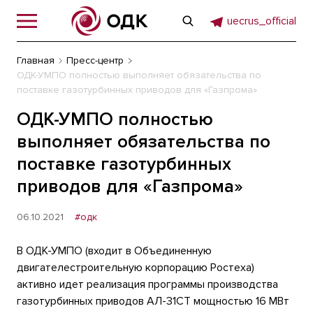
uecrus_official
Главная
Пресс-центр
ОДК-УМПО полностью выполняет обязательства по
поставке газотурбинных приводов для «Газпрома»
ОДК-УМПО полностью
выполняет обязательства по
поставке газотурбинных
приводов для «Газпрома»
06.10.2021
#одк
В ОДК-УМПО (входит в Объединенную
двигателестроительную корпорацию Ростеха)
активно идет реализация программы производства
газотурбинных приводов АЛ-31СТ мощностью 16 МВт