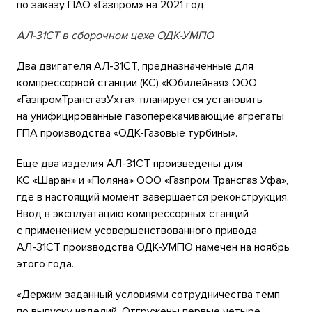
по заказу ПАО «Газпром» на 2021 год.
АЛ-31СТ в сборочном цехе ОДК-УМПО
Два двигателя АЛ-31СТ, предназначенные для
компрессорной станции (КС) «Юбилейная» ООО
«ГазпромТрансгазУхта», планируется установить
на унифицированные газоперекачивающие агрегаты
ГПА производства «ОДК-Газовые турбины».
Еще два изделия АЛ-31СТ произведены для
КС «Шаран» и «Поляна» ООО «Газпром Трансгаз Уфа»,
где в настоящий момент завершается реконструкция.
Ввод в эксплуатацию компрессорных станций
с применением усовершенствованного привода
АЛ-31СТ производства ОДК-УМПО намечен на ноябрь
этого года.
«Держим заданный условиями сотрудничества темп
по выпуску изделий. Отгружены первые четыре