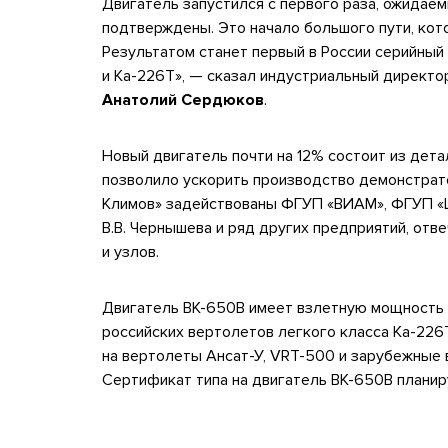
Двигатель запустился с первого раза, ожидаем
подтверждены. Это начало большого пути, кот
Результатом станет первый в России серийный 
и Ка-226Т», — сказал индустриальный директо
Анатолий Сердюков
.
Новый двигатель почти на 12% состоит из дета
позволило ускорить производство демонстрато
Климов» задействованы ФГУП «ВИАМ», ФГУП «Ц
В.В. Чернышева и ряд других предприятий, от
и узлов.
Двигатель ВК-650В имеет взлетную мощность 6
российских вертолетов легкого класса Ка-226
на вертолеты Ансат-У, VRT-500 и зарубежные 
Сертификат типа на двигатель ВК-650В планиру