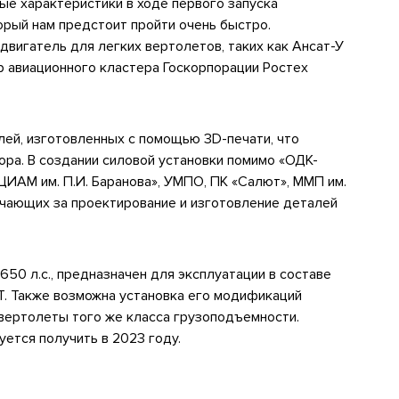
ые характеристики в ходе первого запуска
орый нам предстоит пройти очень быстро.
двигатель для легких вертолетов, таких как Ансат-У
р авиационного кластера Госкорпорации Ростех
лей, изготовленных с помощью 3D-печати, что
ра. В создании силовой установки помимо «ОДК-
ИАМ им. П.И. Баранова», УМПО, ПК «Салют», ММП им.
вечающих за проектирование и изготовление деталей
50 л.с., предназначен для эксплуатации в составе
Т. Также возможна установка его модификаций
вертолеты того же класса грузоподъемности.
ется получить в 2023 году.