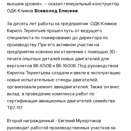
высшем уровне»,
–
сказал генеральный конструктор
ОДК-Климов
Всеволод Елисеев
.
За десять лет работы на предприятии ОДК-Климов
Кирилл Терентьев прошел путь от ведущего
специалиста по планированию до директора по
производству. При его активном участии на
предприятии освоено изготовление с помощью 3
D
-
печати опытных деталей новых двигателей для
вертолетов ВК-650В и ВК-1600В. Под руководством
Кирилла Терентьева
создали и ввели в эксплуатацию
новые испытательные стенд
ы двигателей,
организовали ремонт авиадвигателей. Также он внес
вклад в проведение комплекса работ по
сертификации авиационных двигателей семейства
ТВ7-117.
Второй награжденный - Евгений Мухортиков
руководит работой производственных участков на