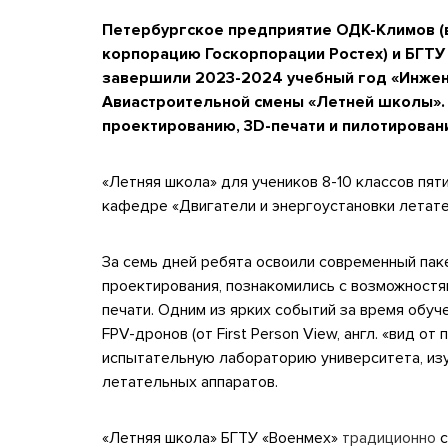
Петербургское предприятие ОДК-Климов (
корпорацию Госкорпорации Ростех) и БГТУ 
завершили 2023-2024 учебный год «Инжен
Авиастроительной смены
«Летней школы»
проектированию, 3
D
-печати и пилотирован
«Летняя школа» для учеников 8-10 классов пят
кафедре «Двигатели и энергоустановки летате
За семь дней ребята освоили современный пак
проектирования, познакомились с возможностя
печати. Одним из ярких событий за время обу
FPV
-дронов (от First Person View, англ. «вид о
испытательную лабораторию университета, из
летательных аппаратов.
«Летняя школа» БГТУ «Военмех»
традиционно
с