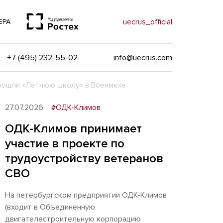
uecrus_official
ЕРА
+7 (495) 232-55-02
info@uecrus.com
рошли «Летнюю школу» в Военмехе
27.07.2026
#ОДК-Климов
ОДК-Климов принимает
участие в проекте по
трудоустройству ветеранов
СВО
На петербургском предприятии ОДК-Климов
(входит в Объединенную
двигателестроительную корпорацию