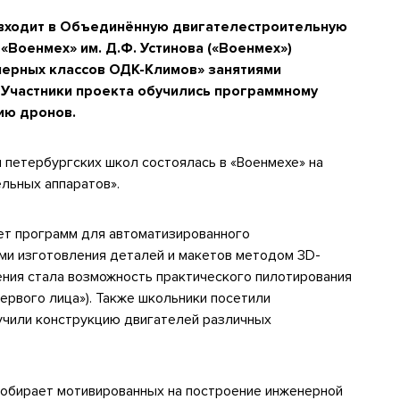
входит в Объединённую двигателестроительную
«Военмех» им. Д.Ф. Устинова («Военмех»)
ерных классов ОДК-Климов» занятиями
.
Участники проекта обучились программному
ию дронов.
и петербургских школ состоялась в «Военмехе» на
льных аппаратов».
ет программ для автоматизированного
ми изготовления деталей и макетов методом 3
D
-
чения стала возможность практического пилотирования
т первого лица»). Также школьники посетили
учили конструкцию двигателей различных
обирает мотивированных на построение инженерной