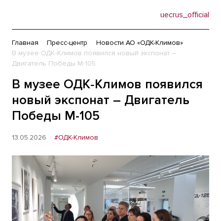
uecrus_official
Главная
Пресс-центр
Новости АО «ОДК-Климов»
В музее ОДК‑Климов появился новый экспонат –
Двигатель Победы М-105
В музее ОДК‑Климов появился
новый экспонат – Двигатель
Победы М-105
13.05.2026
#ОДК-Климов