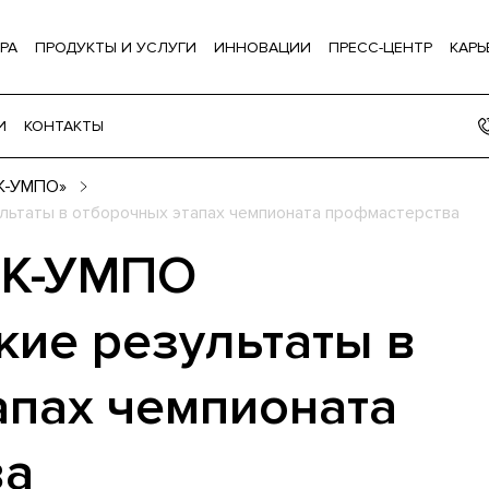
РА
ПРОДУКТЫ И УСЛУГИ
ИННОВАЦИИ
ПРЕСС-ЦЕНТР
КАРЬ
И
КОНТАКТЫ
К-УМПО»
льтаты в отборочных этапах чемпионата профмастерства
ДК-УМПО
кие результаты в
апах чемпионата
ва