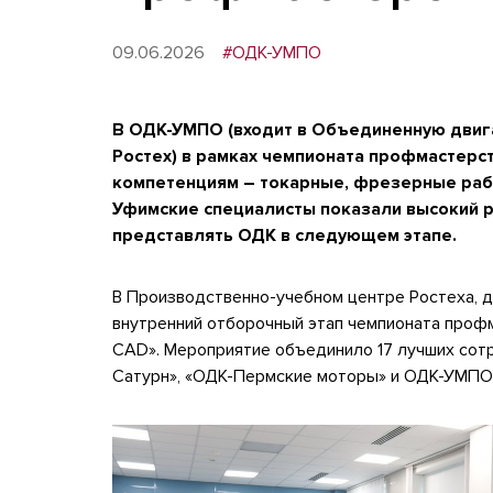
09.06.2026
#ОДК-УМПО
В ОДК-УМПО (входит в Объединенную дви
Ростех) в рамках чемпионата профмастерс
компетенциям – токарные, фрезерные рабо
Уфимские специалисты показали высокий ре
представлять ОДК в следующем этапе.
В Производственно-учебном центре Ростеха, 
внутренний отборочный этап чемпионата проф
CAD». Мероприятие объединило 17 лучших сотр
Сатурн», «ОДК-Пермские моторы» и ОДК-УМПО