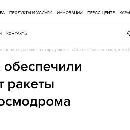
РА
ПРОДУКТЫ И УСЛУГИ
ИННОВАЦИИ
ПРЕСС-ЦЕНТР
КАРЬ
И
КОНТАКТЫ
еспечили успешный старт ракеты «Союз-2.1а» с космодрома 
 обеспечили
т ракеты
космодрома