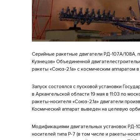
Серийные ракетные двигатели РД-107А/108А, 
Кузнецов» Объединенной двигателестроительн
ракеты «Союз-2.1а» с космическим аппаратом 
Запуск состоялся с пусковой установки Госуд
в Архангельской области 19 мая в 11:03 по моск
ракеты-носителя «Союз-2.1а» двигатели произ
Космический аппарат выведен на целевую орби
Модификациями двигательных установок РД-107А
носителей типа Р-7 (в том числе и ракеты-носи