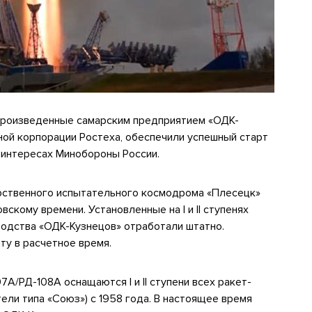
произведенные самарским предприятием «ОДК-
ой корпорации Ростеха, обеспечили успешный старт
в интересах Минобороны России.
арственного испытательного космодрома «Плесецк»
овскому времени. Установленные на I и II ступенях
водства «ОДК-Кузнецов» отработали штатно.
ту в расчетное время.
/РД-108А оснащаются I и II ступени всех ракет-
тели типа «Союз») с 1958 года. В настоящее время