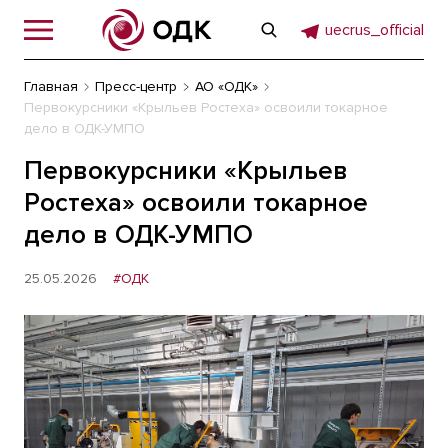
uecrus_official
Главная
Пресс-центр
АО «ОДК»
Первокурсники «Крыльев Ростеха» освоили токарное
дело в ОДК-УМПО
Первокурсники «Крыльев
Ростеха» освоили токарное
дело в ОДК-УМПО
25.05.2026
#ОДК