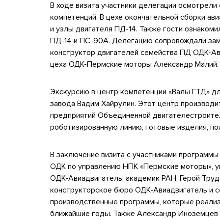
В ходе визита участники делегации осмотрели
компетенций. В цехе окончательной сборки ав
и узлы двигателя ПД-14. Также гости ознаком
ПД-14 и ПС-90А. Делегацию сопровождали зам
конструктор двигателей семейства ПД ОДК-Ав
цеха ОДК-Пермские моторы Александр Малий.
Экскурсию в центр компетенции «Валы ГТД» дл
завода Вадим Хайрулин. Этот центр производи
предприятий Объединенной двигателестроитель
роботизированную линию, готовые изделия, по
В заключение визита с участниками программы
ОДК по управлению НПК «Пермские моторы», 
ОДК-Авиадвигатель, академик РАН, Герой Тру
конструкторское бюро ОДК-Авиадвигатель и 
производственные программы, которые реализ
ближайшие годы. Также Александр Иноземцев 