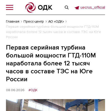
uecrus_official
Главная
Пресс-центр
АО «ОДК»
Первая серийная турбина большой мощности ГТД-110М
наработала более 12 тысяч часов в составе ТЭС на Юге
России
Первая серийная турбина
большой мощности ГТД-110М
наработала более 12 тысяч
часов в составе ТЭС на Юге
России
08.06.2026
#ОДК