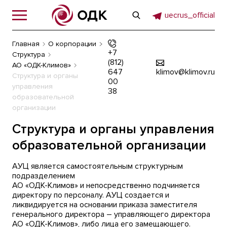
uecrus_official
Главная
О корпорации
+7
Структура
(812)
АО «ОДК-Климов»
647
klimov@klimov.ru
Структура и органы
00
управления
38
образовательной
организации
Структура и органы управления
образовательной организации
АУЦ является самостоятельным структурным
подразделением
АО «ОДК-Климов» и непосредственно подчиняется
директору по персоналу. АУЦ создается и
ликвидируется на основании приказа заместителя
генерального директора – управляющего директора
АО «ОДК-Климов», либо лица его замещающего.