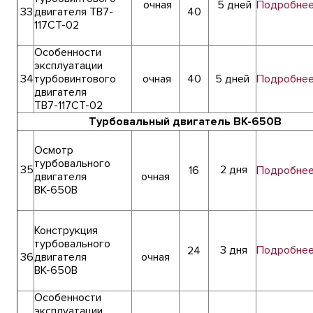
очная
5 дней
Подробне
33
двигателя ТВ7-
40
117СТ-02
Особенности
эксплуатации
34
турбовинтового
очная
40
5 дней
Подробне
двигателя
ТВ7-117СТ-02
Турбовальный двигатель ВК-650В
Осмотр
турбовального
35
2 дня
16
Подробне
двигателя
очная
ВК-650В
Конструкция
турбовального
3 дня
Подробне
24
36
двигателя
очная
ВК-650В
Особенности
эксплуатации