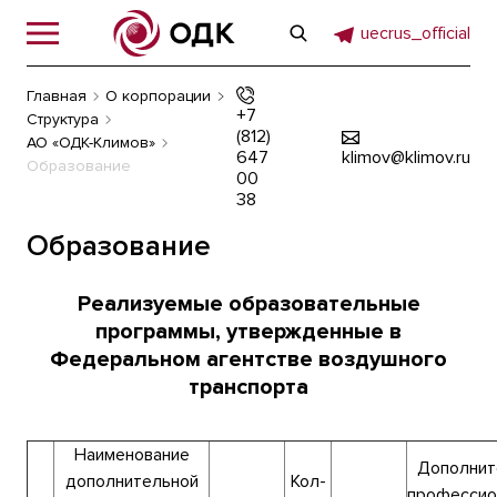
uecrus_official
Главная
О корпорации
+7
Структура
(812)
АО «ОДК-Климов»
647
klimov@klimov.ru
Образование
00
38
Образование
Реализуемые образовательные
программы, утвержденные в
Федеральном агентстве воздушного
транспорта
Наименование
Дополнит
дополнительной
Кол-
профессио