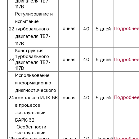
двигателя ТВ7-
117В
Регулирование и
испытание
очная
Подробне
22
турбовального
40
5 дней
двигателя ТВ7-
117В
Конструкция
турбовального
23
очная
40
5 дней
Подробне
двигателя ТВ7-
117В
Использование
информационно-
диагностического
Подробне
24
комплекса ИДК-6В
очная
40
5 дней
в процессе
эксплуатации
БАРК-6В
Особенности
эксплуатации
25
турбовального
очная
40
5 дней
Подробне