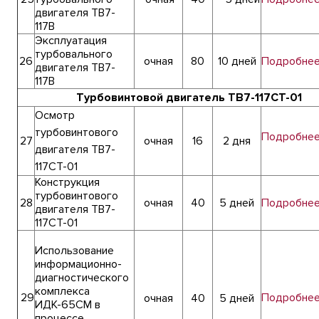
двигателя ТВ7-
117В
Эксплуатация
турбовального
26
очная
80
10 дней
Подробне
двигателя ТВ7-
117В
Турбовинтовой двигатель ТВ7-117СТ-01
Осмотр
турбовинтового
Подробне
27
очная
16
2 дня
двигателя ТВ7-
117СТ-01
Конструкция
турбовинтового
28
очная
40
5 дней
Подробне
двигателя ТВ7-
117СТ-01
Использование
информационно-
диагностического
комплекса
29
Подробне
очная
4
0
5 дней
ИДК-65СМ в
процессе