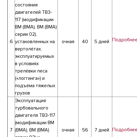
состояния
двигателей ТВ3-
117 (модификации
ВМ (ВМА), ВМ (ВМА)
серии 02),
Подробне
6
установленных на
очная
40
5 дней
вертолётах,
эксплуатируемых
в условиях
трелёвки леса
(«логгинга») и
подъёма тяжелых
грузов
Эксплуатация
турбовального
двигателя ТВ3-117
(модификации ВМ
Подробне
7
(ВМА), ВМ (ВМА)
очная
56
7 дней