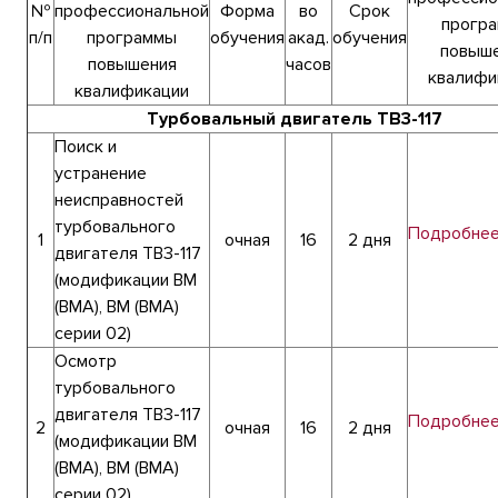
№
профессиональной
Форма
во
Срок
прогр
п/п
программы
обучения
акад.
обучения
повыш
повышения
часов
квалифи
квалификации
Турбовальный двигатель ТВ3-117
Поиск и
устранение
неисправностей
турбовального
Подробне
1
очная
16
2 дня
двигателя ТВ3-117
(модификации ВМ
(ВМА), ВМ (ВМА)
серии 02)
Осмотр
турбовального
двигателя ТВ3-117
Подробне
2
очная
16
2 дня
(модификации ВМ
(ВМА), ВМ (ВМА)
серии 02)