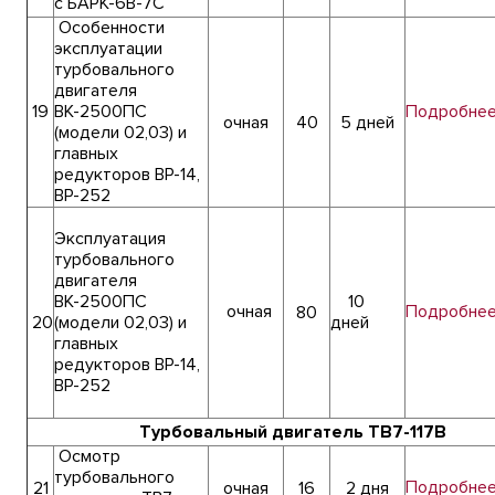
с БАРК-6В-7С
Особенности
эксплуатации
турбовального
двигателя
19
ВК-2500ПС
Подробне
очная
40
5 дней
(модели 02,03) и
главных
редукторов ВР-14,
ВР-252
Эксплуатация
турбовального
двигателя
ВК-2500ПС
10
очная
Подробне
80
20
(модели 02,03) и
дней
главных
редукторов ВР-14,
ВР-252
Турбовальный двигатель ТВ7-117В
Осмотр
турбовального
Подробне
21
очная
16
2 дня