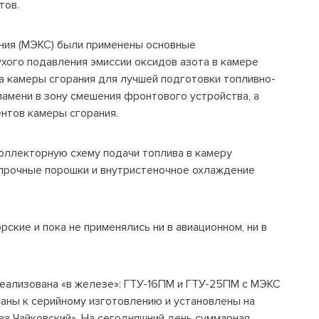
тов.
ния (МЭКС) были применены основные
ухого подавления эмиссии оксидов азота в камере
а камеры сгорания для лучшей подготовки топливно-
амени в зону смешения фронтового устройства, а
нтов камеры сгорания.
оллекторную схему подачи топлива в камеру
опрочные порошки и внутристеночное охлаждение
кие и пока не применялись ни в авиационном, ни в
еализована «в железе»: ГТУ-16ПМ и ГТУ-25ПМ с МЭКС
аны к серийному изготовлению и установлены на
з Чайковский». На сегодняшний день суммарная