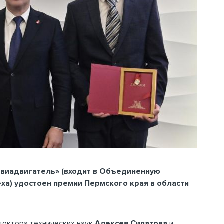
Авиадвигатель» (входит в Объединенную
а) удостоен премии Пермского края в области
 доктора технических наук
Алексея Сипатова
и