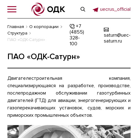
uecrus_official
+7
Главная
О корпорации
(4855)
Структура
saturn@uec-
328-
ПАО «ОДК-Сатурн»
saturn.ru
100
ПАО «ОДК-Сатурн»
Двигателестроительная компания,
специализирующаяся на разработке, производстве,
послепродажном обслуживании газотурбинных
двигателей (ГТД) для авиации, энергогенерирующих и
газоперекачивающих установок, судов, морских и
приморских промышленных объектов.