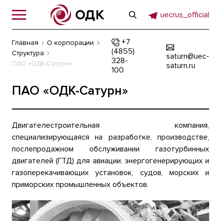
uecrus_official
+7
Главная
О корпорации
(4855)
Структура
saturn@uec-
328-
ПАО «ОДК-Сатурн»
saturn.ru
100
ПАО «ОДК-Сатурн»
Двигателестроительная компания,
специализирующаяся на разработке, производстве,
послепродажном обслуживании газотурбинных
двигателей (ГТД) для авиации, энергогенерирующих и
газоперекачивающих установок, судов, морских и
приморских промышленных объектов.